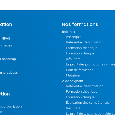
ation
Nos formations
Infirmier
Pré-requis
SI/IFAS
Référentiel de formation
n images
Formation théorique
Formation clinique
n handicap
Résultats
Le profil des promotions infirmi
Coût de formation
s pratiques
Mutation
Aide soignant
Référentiel de formation
Formation théorique
ction
Formation clinique
Évaluation des compétences
ns d’admission
Résultats
ant
Le profil de la promotion aide-