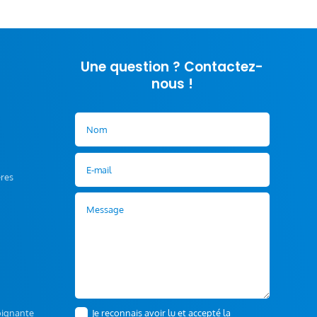
Une question ? Contactez-
nous !
ères
Je reconnais avoir lu et accepté la
soignante