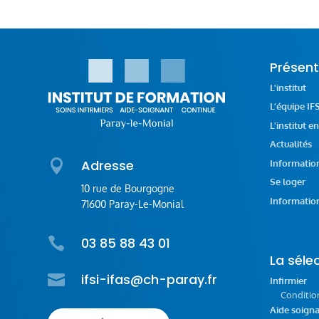
Présent
L’institut
L’équipe IF
L’institut e
Actualités

Adresse
Informatio
Se loger
10 rue de Bourgogne
Information
71600 Paray-Le-Monial

03 85 88 43 01
La séle

ifsi-ifas@ch-paray.fr
Infirmier
Conditio
Aide soign