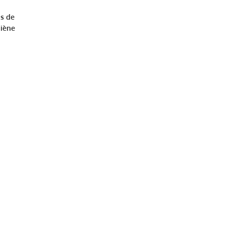
ns de
giène