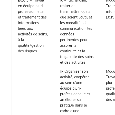
Bloc 5
– Travail
10 – Rechercher,
Modul
en équipe pluri-
traiter et
Trait
professionnelle
transmettre, quels
infor
et traitement des
que soient l’outil et
(35h)
informations
les modalités de
liées aux
communication, les
activités de soins,
données
à la
pertinentes pour
qualité/gestion
assurer la
des risques
continuité et la
traçabilité des soins
et des activités
11- Organiser son
Modul
activité, coopérer
Trava
au sein d’une
pluri
équipe pluri-
profe
professionnelle et
quali
améliorer sa
des r
pratique dans le
cadre d’une