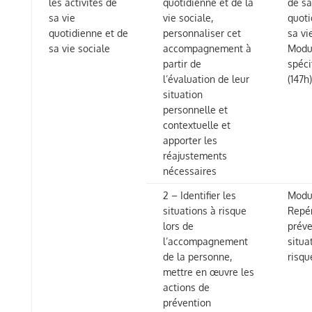
les activités de
quotidienne et de la
de sa
sa vie
vie sociale,
quoti
quotidienne et de
personnaliser cet
sa vi
sa vie sociale
accompagnement à
Modu
partir de
spéci
l’évaluation de leur
(147h)
situation
personnelle et
contextuelle et
apporter les
réajustements
nécessaires
2 – Identifier les
Modul
situations à risque
Repé
lors de
préve
l’accompagnement
situa
de la personne,
risqu
mettre en œuvre les
actions de
prévention