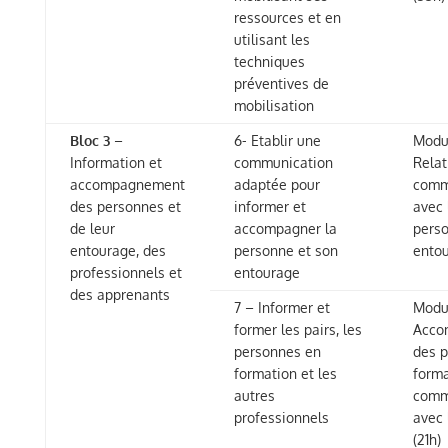
ressources et en
utilisant les
techniques
préventives de
mobilisation
Bloc 3
–
6- Etablir une
Modul
Information et
communication
Relat
accompagnement
adaptée pour
comm
des personnes et
informer et
avec 
de leur
accompagner la
perso
entourage, des
personne et son
entou
professionnels et
entourage
des apprenants
7 – Informer et
Modul
former les pairs, les
Acco
personnes en
des 
formation et les
forma
autres
comm
professionnels
avec 
(21h)