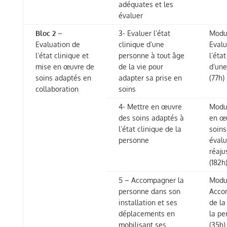
adéquates et les
évaluer
Bloc 2
–
3- Evaluer l’état
Modul
Evaluation de
clinique d’une
Evalu
l’état clinique et
personne à tout âge
l’état
mise en œuvre de
de la vie pour
d’un
soins adaptés en
adapter sa prise en
(77h)
collaboration
soins
4- Mettre en œuvre
Modul
des soins adaptés à
en œ
l’état clinique de la
soins
personne
évalu
réaj
(182h
5 – Accompagner la
Modul
personne dans son
Acco
installation et ses
de la
déplacements en
la pe
mobilisant ses
(35h)