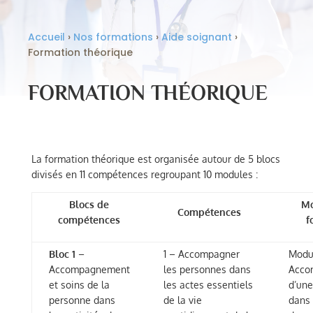
Accueil
›
Nos formations
›
Aide soignant
›
Formation théorique
FORMATION THÉORIQUE
La formation théorique est organisée autour de 5 blocs
divisés en 11 compétences regroupant 10 modules :
Blocs de
Mo
Compétences
compétences
f
Bloc 1
–
1 – Accompagner
Modul
Accompagnement
les personnes dans
Acco
et soins de la
les actes essentiels
d’un
personne dans
de la vie
dans 